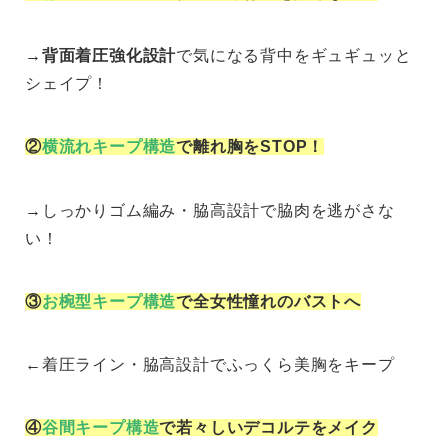
→背面着圧強化設計
で気になる背中をギュギュッと
シェイプ！
②
横流れキープ構造
で離れ胸をSTOP！
→しっかりゴム編み・脇高設計で脇肉を逃がさな
い！
③
お椀型キープ構造
で全女性憧れのバストへ
←着圧ライン・脇高設計でふっくら美胸をキープ
④
谷間キープ構造
で若々しいデコルテをメイク