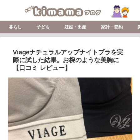
暮らし
子ども
妊娠・出産
家計・節約
Viageナチュラルアップナイトブラを実
際に試した結果。お椀のような美胸に
【口コミ レビュー】