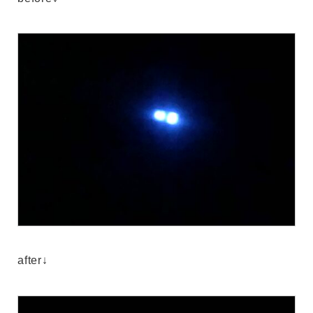
after↓