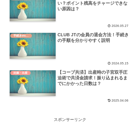
い？ポイント残高をチャージできな
い原因は？
2026.05.27
CLUB JTの会員の退会方法！手続き
手続きetc...
の手順を分かりやすく説明
2024.05.15
【コープ共済】出産時の子宮双手圧
妊娠・出産
迫術で共済金請求！振り込まれるま
でにかかった日数は？
2025.04.06
スポンサーリンク