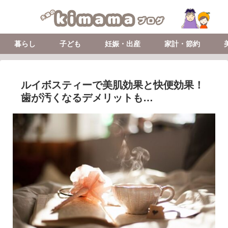
暮らし
子ども
妊娠・出産
家計・節約
ルイボスティーで美肌効果と快便効果！
歯が汚くなるデメリットも…