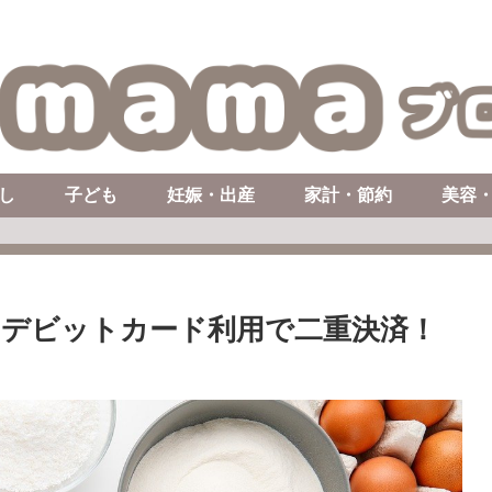
し
子ども
妊娠・出産
家計・節約
美容
ns)デビットカード利用で二重決済！