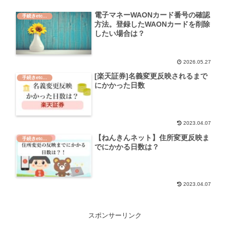
電子マネーWAONカード番号の確認
手続きetc...
方法。登録したWAONカードを削除
したい場合は？
2026.05.27
[楽天証券]名義変更反映されるまで
手続きetc...
にかかった日数
2023.04.07
【ねんきんネット】住所変更反映ま
手続きetc...
でにかかる日数は？
2023.04.07
スポンサーリンク