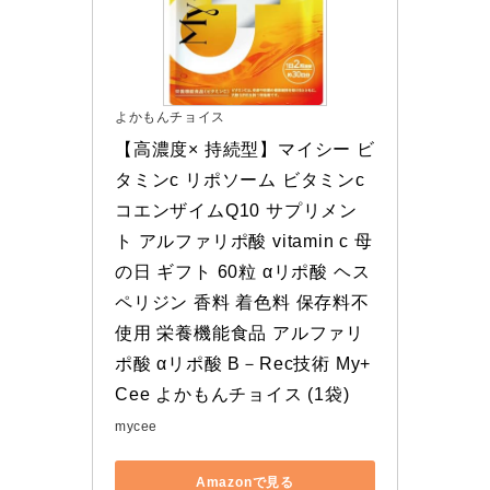
よかもんチョイス
【高濃度× 持続型】マイシー ビ
タミンc リポソーム ビタミンc 
コエンザイムQ10 サプリメン
ト アルファリポ酸 vitamin c 母
の日 ギフト 60粒 αリポ酸 ヘス
ペリジン 香料 着色料 保存料不
使用 栄養機能食品 アルファリ
ポ酸 αリポ酸 B－Rec技術 My+
Cee よかもんチョイス (1袋)
mycee
Amazonで見る