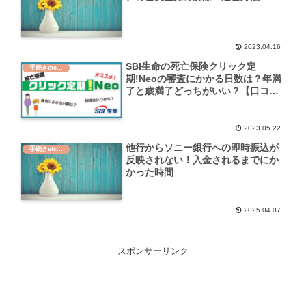
2023.04.16
SBI生命の死亡保険クリック定
手続きetc...
期!Neoの審査にかかる日数は？年満
了と歳満了どっちがいい？【口コ
ミ】
2023.05.22
他行からソニー銀行への即時振込が
手続きetc...
反映されない！入金されるまでにか
かった時間
2025.04.07
スポンサーリンク