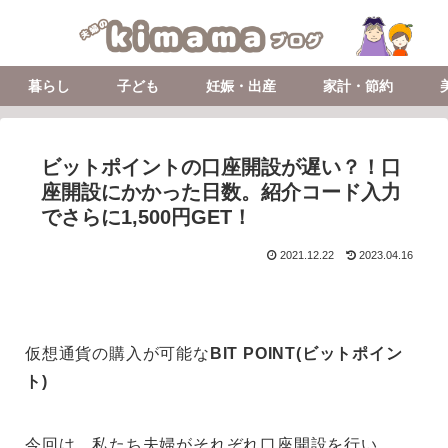
暮らし
子ども
妊娠・出産
家計・節約
ビットポイントの口座開設が遅い？！口
座開設にかかった日数。紹介コード入力
でさらに1,500円GET！
2021.12.22
2023.04.16
仮想通貨の購入が可能な
BIT POINT(ビットポイン
ト)
今回は、私たち夫婦がそれぞれ口座開設を行い