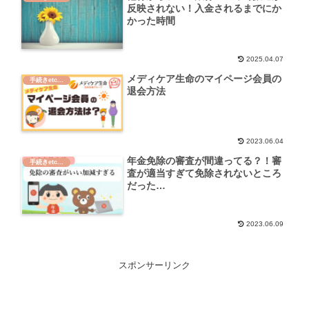
反映されない！入金されるまでにか
かった時間
2025.04.07
メディケア生命のマイページ会員の
手続きetc...
退会方法
2023.06.04
年金免除の審査が間違ってる？！審
手続きetc...
査が適当すぎて免除されないところ
だった…
2023.06.09
スポンサーリンク